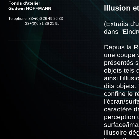
Fonds d'atelier
Illusion et
Godwin HOFFMANN
Téléphone :33+(0)6 26 49 26 33
(Extraits d'
33+(0)6 81 36 21 95
dans "Eindr
Depuis la 
une coupe v
présentés s
objets tels 
ainsi l'illu
dits objets
confine le r
l'écran/surf
caractère de
perception 
surface/ima
illusoire d