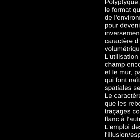
Polyptyque, 
le format qu
de l'enviro
pour devenir
inversement
caractère d
volumétriqu
L'utilisati
champ encor
et le mur, p
qui font na
spatiales s
Le caractère
que les reb
traçages co
flanc à l'aut
L'emploi de
l'illusion/e