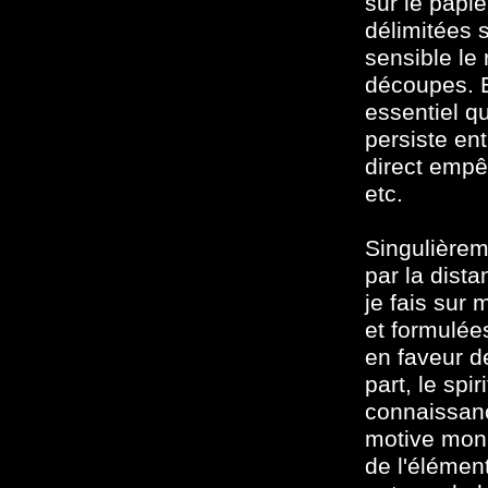
sur le papi
délimitées s
sensible le 
découpes. Es
essentiel q
persiste en
direct empê
etc.
Singulièrem
par la dist
je fais sur
et formulé
en faveur 
part, le spi
connaissanc
motive mon œ
de l'élément