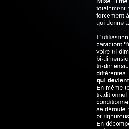
l'aise. Il m
totalement 
forcément à
qui donne a
L´utilisatio
caractère "f
voire tri-di
bi-dimensio
tri-dimensi
différentes.
qui devient
En même tem
traditionnel 
conditionné
se déroule 
et rigoureu
En décompos