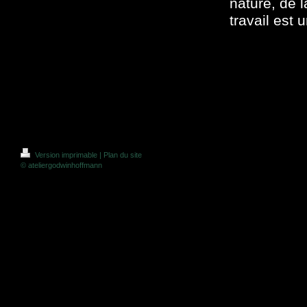
nature, de 
travail est 
Version imprimable
|
Plan du site
© ateliergodwinhoffmann