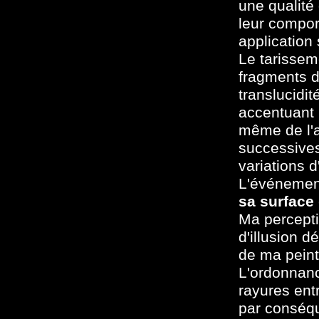
une qualité 
leur compor
application 
Le tarissem
fragments de
translucidit
accentuant 
même de l'a
successives
variations d
L'événemen
sa surface
Ma percepti
d'illusion 
de ma peint
L'ordonnanc
rayures entr
par conséqu