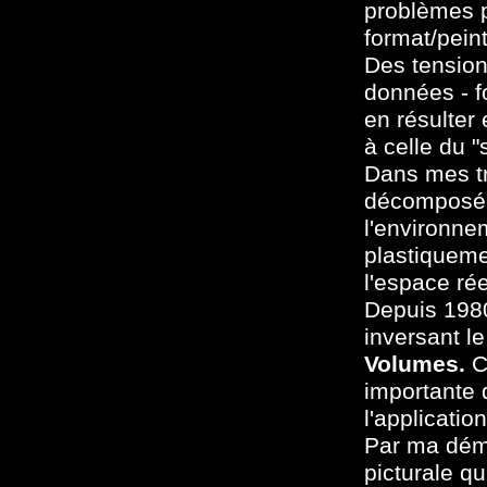
problèmes pr
format/pein
Des tension
données - fo
en résulter
à celle du 
Dans mes tr
décomposée 
l'environne
plastiquemen
l'espace rée
Depuis 1980
inversant le
Volumes.
Ce
importante 
l'applicati
Par ma déma
picturale qu