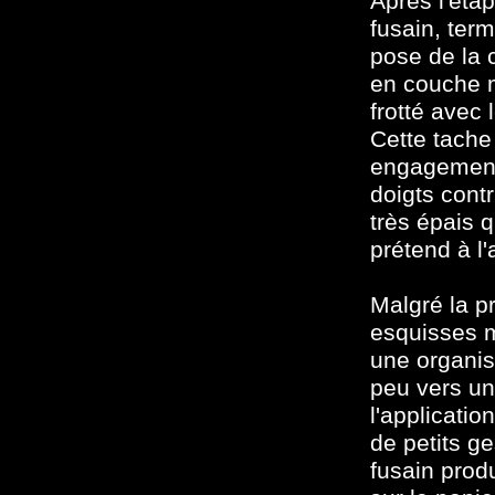
Après l'étap
fusain, term
pose de la 
en couche m
frotté avec 
Cette tache
engagement 
doigts cont
très épais q
prétend à l'
Malgré la pr
esquisses m
une organis
peu vers un
l'applicati
de petits g
fusain produ